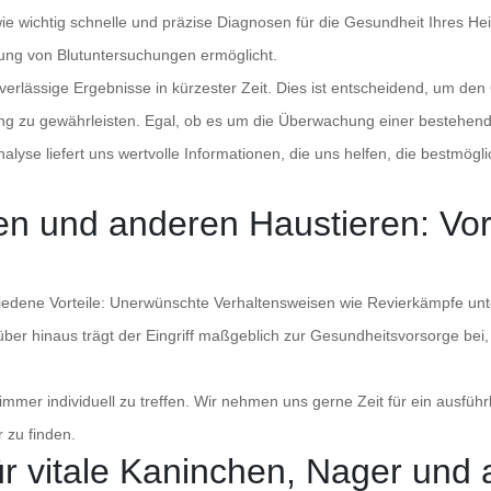
 wie wichtig schnelle und präzise Diagnosen für die Gesundheit Ihres He
rung von Blutuntersuchungen ermöglicht.
verlässige Ergebnisse in kürzester Zeit. Dies ist entscheidend, um d
ng zu gewährleisten. Egal, ob es um die Überwachung einer bestehend
nalyse liefert uns wertvolle Informationen, die uns helfen, die bestmög
en und anderen Haustieren: Vort
hiedene Vorteile: Unerwünschte Verhaltensweisen wie Revierkämpfe unt
er hinaus trägt der Eingriff maßgeblich zur Gesundheitsvorsorge bei
 immer individuell zu treffen. Wir nehmen uns gerne Zeit für ein ausfü
 zu finden.
r vitale Kaninchen, Nager und 